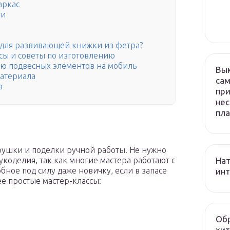
аркас
ги
 для развивающей книжки из фетра?
сы и советы по изготовлению
ию подвесных элементов на мобиль
Вык
атериала
сам
а
при
нес
пла
рушки и поделки ручной работы. Не нужно
Нат
укоделия, так как многие мастера работают с
бное под силу даже новичку, если в запасе
инт
ее простые мастер-классы:
Обр
хит