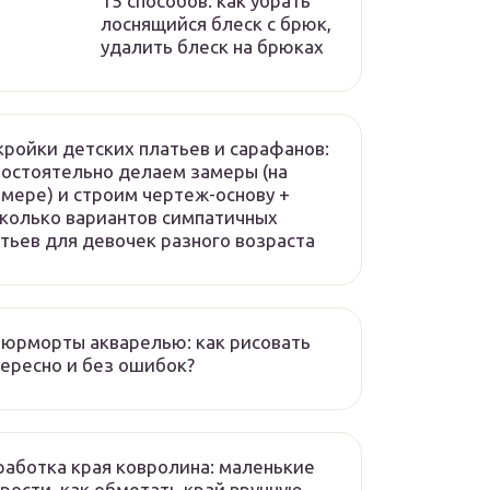
15 способов: как убрать
лоснящийся блеск с брюк,
удалить блеск на брюках
ройки детских платьев и сарафанов:
остоятельно делаем замеры (на
мере) и строим чертеж-основу +
колько вариантов симпатичных
тьев для девочек разного возраста
юрморты акварелью: как рисовать
ересно и без ошибок?
аботка края ковролина: маленькие
рости. как обметать край вручную