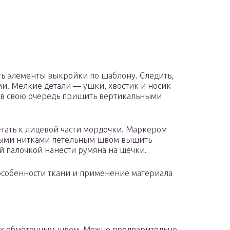
ь элементы выкройки по шаблону. Следить,
и. Мелкие детали — ушки, хвостик и носик
е в свою очередь пришить вертикальными
тать к лицевой части мордочки. Маркером
рными нитками петельным швом вышить
ой палочкой нанести румяна на щёчки.
 особенности ткани и применение материала
 их обмёточным швом. Можно предварительно