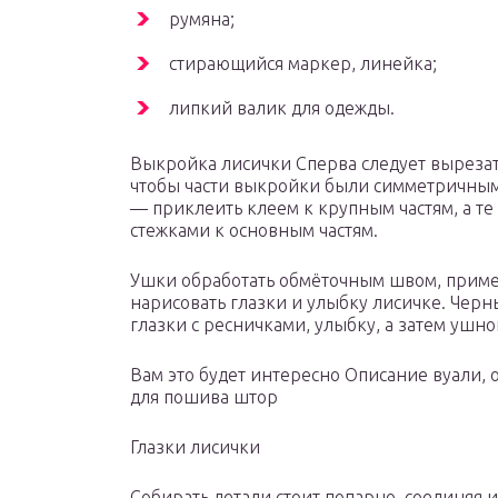
румяна;
стирающийся маркер, линейка;
липкий валик для одежды.
Выкройка лисички Сперва следует вырезат
чтобы части выкройки были симметричным
— приклеить клеем к крупным частям, а т
стежками к основным частям.
Ушки обработать обмёточным швом, приме
нарисовать глазки и улыбку лисичке. Че
глазки с ресничками, улыбку, а затем ушн
Вам это будет интересно Описание вуали,
для пошива штор
Глазки лисички
Собирать детали стоит попарно, соединяя