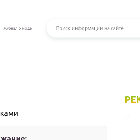
Журнал о моде
РЕ
уками
жание: