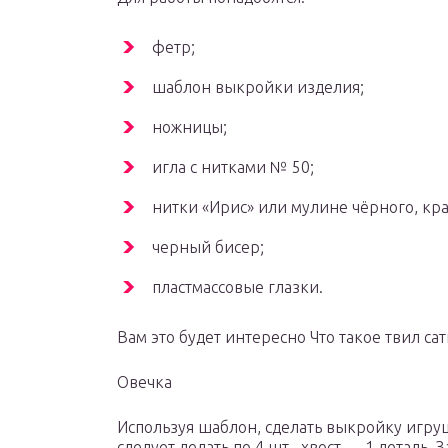
фетр;
шаблон выкройки изделия;
ножницы;
игла с нитками № 50;
нитки «Ирис» или мулине чёрного, кра
черный бисер;
пластмассовые глазки.
Вам это будет интересно Что такое твил сат
Овечка
Используя шаблон, сделать выкройку игру
следует делать по 4 шт., хвост — 1 деталь