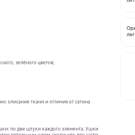
Ори
лег
сного, зелёного цветов;
ин: описание ткани и отличия от сатина
шки: по две штуки каждого элемента. Ушки
. Затем петельным швом соединить две части