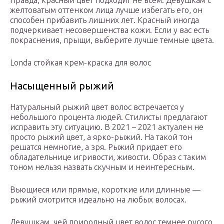
Правда, красный цвет подходит не всем. Девушкам с
желтоватым оттенком лица лучше избегать его, он
способен прибавить лишних лет. Красный иногда
подчеркивает несовершенства кожи. Если у вас есть
покраснения, прыщи, выберите лучше темные цвета.
Londa стойкая крем-краска для волос
Насыщенный рыжий
Натуральный рыжий цвет волос встречается у
небольшого процента людей. Стилисты предлагают
исправить эту ситуацию. В 2021 – 2021 актуален не
просто рыжий цвет, а ярко-рыжий. На такой тон
решатся немногие, а зря. Рыжий придает его
обладательнице игривости, живости. Образ с таким
тоном нельзя назвать скучным и неинтересным.
Вьющиеся или прямые, короткие или длинные —
рыжий смотрится идеально на любых волосах.
Девушкам, чей природный цвет волос темнее русого