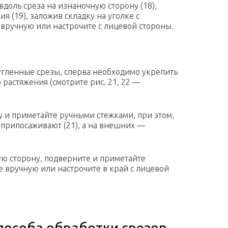
 вдоль среза на изнаночную сторону (18),
 (19), заложив складку на уголке с
 вручную или настрочите с лицевой стороны.
гленные срезы, сперва необходимо укрепить
растяжения (смотрите рис. 21, 22 —
у и приметайте ручными стежками, при этом,
 припосаживают (21), а на внешних —
ую сторону, подверните и приметайте
е вручную или настрочите в край с лицевой
способа обработки срезов.