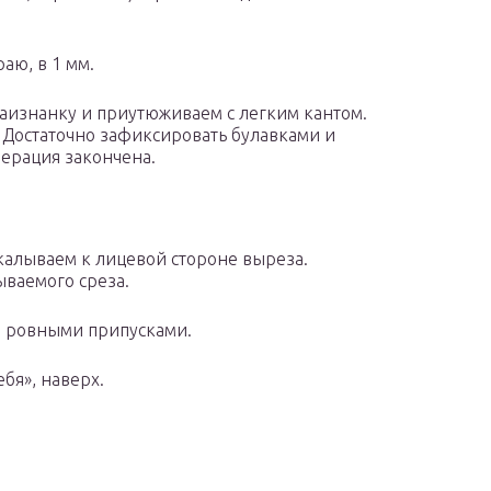
аю, в 1 мм.
аизнанку и приутюживаем с легким кантом.
 Достаточно зафиксировать булавками и
перация закончена.
калываем к лицевой стороне выреза.
ываемого среза.
за ровными припусками.
бя», наверх.