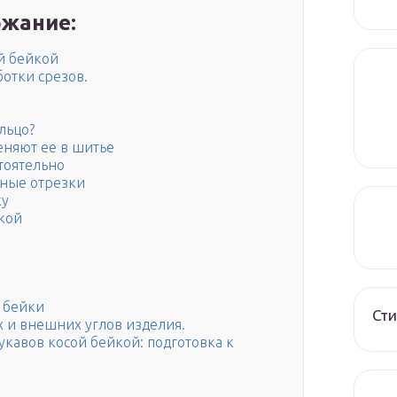
жание:
й бейкой
ботки срезов.
льцо?
еняют ее в шитье
тоятельно
нные отрезки
ку
йкой
й бейки
Сти
 и внешних углов изделия.
укавов косой бейкой: подготовка к