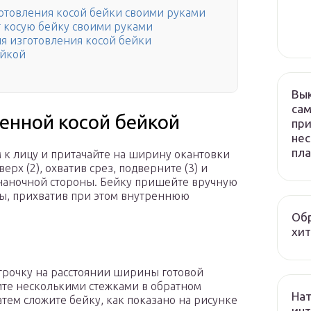
готовления косой бейки своими руками
т косую бейку своими руками
ля изготовления косой бейки
ейкой
Вык
сам
енной косой бейкой
при
нес
пла
 к лицу и притачайте на ширину окантовки
ерх (2), охватив срез, подверните (3) и
знаночной стороны. Бейку пришейте вручную
оны, прихватив при этом внутреннюю
Обр
хит
трочку на расстоянии ширины готовой
пите несколькими стежками в обратном
Нат
атем сложите бейку, как показано на рисунке
инт