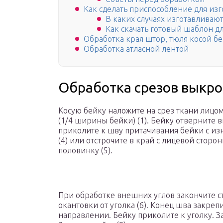
Как сделать приспособление для из
В каких случаях изготавливаю
Как скачать готовый шаблон д
Обработка края штор, тюля косой б
Обработка атласной лентой
Обработка срезов выкро
Косую бейку наложите на срез ткани лицом
(1/4 ширины бейки) (1). Бейку отверните вв
приколите к шву притачивания бейки с и
(4) или отстрочите в край с лицевой стор
половинку (5).
При обработке внешних углов закончите с
окантовки от уголка (6). Конец шва закре
направлении. Бейку приколите к уголку. З