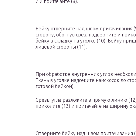
7 и притачайте (8).
Бейку отверните над швом притачивания (9
сторону, обогнув срез, подверните и прик
бейку в складку на уголке (10). Бейку при
лицевой стороны (11).
При обработке внутренних углов необходи
Ткань в уголке надсеките наискосок до стр
готовой бейкой).
Срезы угла разложите в прямую линию (12)
приколите (13) и притачайте на ширину ока
Отверните бейку над швом притачивания (1