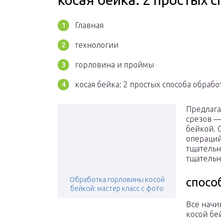
Главная
технологии
горловина и проймы
косая бейка: 2 простых способа обрабо
Предлага
срезов —
бейкой. 
операций
тщательн
тщательн
Обработка горловины косой
спосо
бейкой: мастер класс с фото
Все начи
косой бе