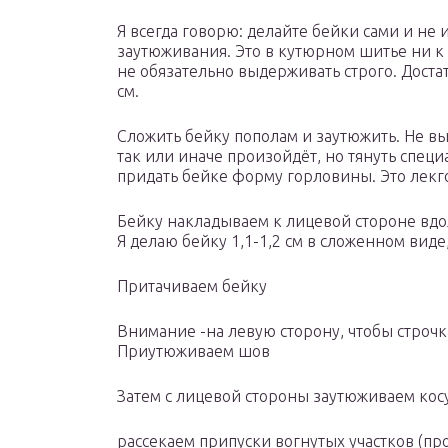
Я всегда говорю: делайте бейки сами и не
заутюживания. Это в кутюрном шитье ни к 
не обязательно выдерживать строго. Дост
см.
Сложить бейку пополам и заутюжить. Не вы
так или иначе произойдёт, но тянуть спец
придать бейке форму горловины. Это лекго
Бейку накладываем к лицевой стороне вдо
Я делаю бейку 1,1-1,2 см в сложенном виде,
Притачиваем бейку
Внимание -на левую сторону, чтобы строчк
Приутюживаем шов
Затем с лицевой стороны заутюживаем косую
рассекаем припуски вогнутых участков (п