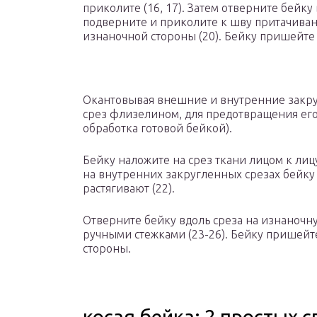
приколите (16, 17). Затем отверните бейку
подверните и приколите к шву притачивания
изнаночной стороны (20). Бейку пришейте
Окантовывая внешние и внутренние закру
срез флизелином, для предотвращения его 
обработка готовой бейкой).
Бейку наложите на срез ткани лицом к лиц
на внутренних закругленных срезах бейку
растягивают (22).
Отверните бейку вдоль среза на изнаночн
ручными стежками (23-26). Бейку пришейт
стороны.
косая бейка: 2 простых 