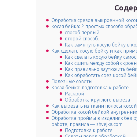
Содер
Обработка срезов выкроенной косо
косая бейка: 2 простых способа обра
способ первый.
второй способ.
Как замкнуть косую бейку в ко
Как сделать косую бейку и как прим
Как сделать косую бейку самос
Как сшить между собой скрое
Как правильно заутюжить бей
Как обработать срез косой бе
Полезные советы
Косая бейка: подготовка к работе
Раскрой
Обработка круглого выреза
Как вырезать из ткани полосы косо
Обработка косой бейкой внутренних
Обработка проймы в изделиях без р
работе, правила — shvejka.com
Подготовка к работе
Советы перед обработкой