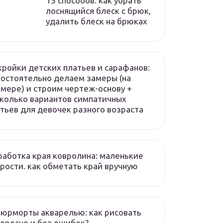
15 способов: как убрать
лоснящийся блеск с брюк,
удалить блеск на брюках
ройки детских платьев и сарафанов:
остоятельно делаем замеры (на
мере) и строим чертеж-основу +
колько вариантов симпатичных
тьев для девочек разного возраста
аботка края ковролина: маленькие
рости. как обметать край вручную
юрморты акварелью: как рисовать
ересно и без ошибок?