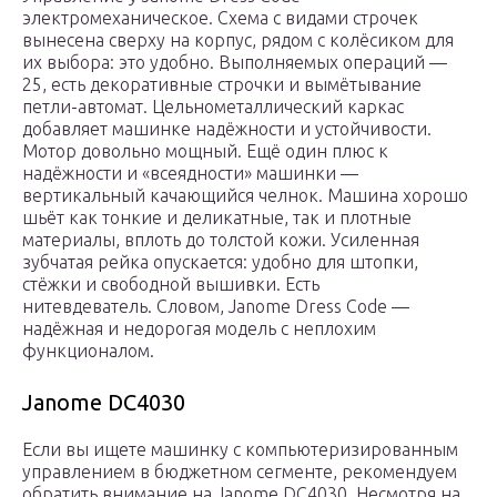
электромеханическое. Схема с видами строчек
вынесена сверху на корпус, рядом с колёсиком для
их выбора: это удобно. Выполняемых операций —
25, есть декоративные строчки и вымётывание
петли-автомат. Цельнометаллический каркас
добавляет машинке надёжности и устойчивости.
Мотор довольно мощный. Ещё один плюс к
надёжности и «всеядности» машинки —
вертикальный качающийся челнок. Машина хорошо
шьёт как тонкие и деликатные, так и плотные
материалы, вплоть до толстой кожи. Усиленная
зубчатая рейка опускается: удобно для штопки,
стёжки и свободной вышивки. Есть
нитевдеватель. Словом, Janome Dress Code —
надёжная и недорогая модель с неплохим
функционалом.
Janome DC4030
Если вы ищете машинку с компьютеризированным
управлением в бюджетном сегменте, рекомендуем
обратить внимание на Janome DC4030. Несмотря на