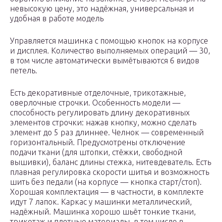
невысокую цену, это надёжная, универсальная и
удобная в работе модель
Управляется машинка с помощью кнопок на корпусе
и дисплея. Количество выполняемых операций — 30,
в том числе автоматически вымётываются 6 видов
петель.
Есть декоративные отделочные, трикотажные,
оверлочные строчки. Особенность модели —
способность регулировать длину декоративных
элементов строчки: нажав кнопку, можно сделать
элемент до 5 раз длиннее. Челнок — современный
горизонтальный. Предусмотрены отключение
подачи ткани (для штопки, стёжки, свободной
вышивки), баланс длины стежка, нитевдеватель. Есть
плавная регулировка скорости шитья и возможность
шить без педали (на корпусе — кнопка старт/стоп).
Хорошая комплектация — в частности, в комплекте
идут 7 лапок. Каркас у машинки металлический,
надёжный. Машинка хорошо шьёт тонкие ткани,
трикотаж и плотные материалы, в том числе в