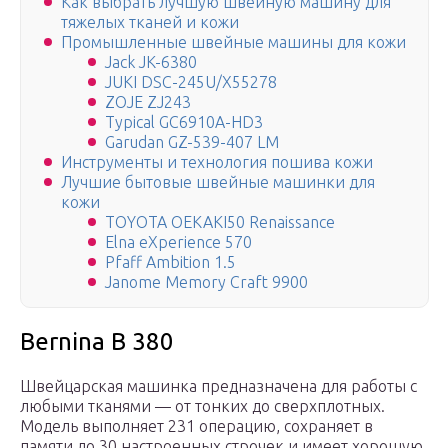
Как выбрать лучшую швейную машину для
тяжелых тканей и кожи
Промышленные швейные машины для кожи
Jack JK-6380
JUKI DSC-245U/X55278
ZOJE ZJ243
Typical GC6910A-НD3
Garudan GZ-539-407 LM
Инструменты и технология пошива кожи
Лучшие бытовые швейные машинки для
кожи
TOYOTA OEKAKI50 Renaissance
Elna eXperience 570
Pfaff Ambition 1.5
Janome Memory Craft 9900
Bernina B 380
Швейцарская машинка предназначена для работы с
любыми тканями — от тонких до сверхплотных.
Модель выполняет 231 операцию, сохраняет в
памяти до 30 настроенных строчек и имеет хорошую