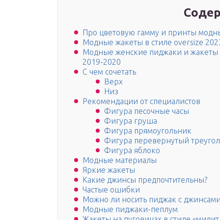
Содер
Про цветовую гамму и принты модны
Модные жакеты в стиле oversize 202
Модные женские пиджаки и жакеты 
2019-2020
С чем сочетать
Верх
Низ
Рекомендации от специалистов
Фигура песочные часы
Фигура груша
Фигура прямоугольник
Фигура перевернутый треуго
Фигура яблоко
Модные материалы
Яркие жакеты
Какие джинсы предпочтительны?
Частые ошибки
Можно ли носить пиджак с джинсами
Модные пиджаки-пеплум
Жакеты на пуговицах в стиле «мили