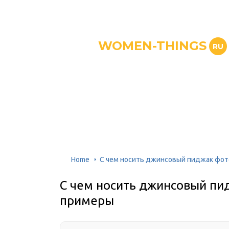
WOMEN-THINGS
RU
Home
C чем носить джинсовый пиджак фо
C чем носить джинсовый пи
примеры