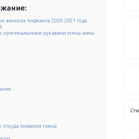
жание:
х женских пиджаков 2020-2021 года
3
с оригинальными рукавами осень-зима
льник
Сти
: откуда появился тренд
тари»