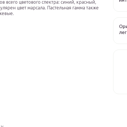
в всего цветового спектра: синий, красный,
улярен цвет марсала. Пастельная гамма также
ежевые.
Ори
лег
а;