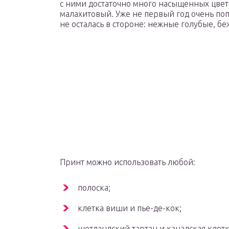
с ними достаточно много насыщенных цвето
малахитовый. Уже не первый год очень поп
не осталась в стороне: нежные голубые, б
Принт можно использовать любой:
полоска;
клетка виши и пье-де-кок;
шотландский тартан и канадская клетк