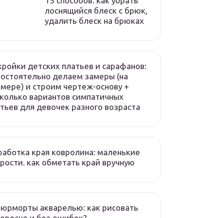
15 способов: как убрать
лоснящийся блеск с брюк,
удалить блеск на брюках
ройки детских платьев и сарафанов:
остоятельно делаем замеры (на
мере) и строим чертеж-основу +
колько вариантов симпатичных
тьев для девочек разного возраста
аботка края ковролина: маленькие
рости. как обметать край вручную
юрморты акварелью: как рисовать
ересно и без ошибок?