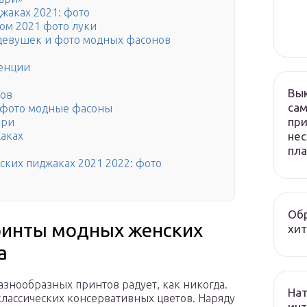
жаках 2021: фото
ом 2021 фото луки
девушек и фото модных фасонов
денции
Вык
вов
сам
 фото модные фасоны
при
ари
нес
аках
пла
ких пиджаках 2021 2022: фото
Обр
ринты модных женских
хит
а
азнообразных принтов радует, как никогда.
Нат
лассических консервативных цветов. Наряду
инт