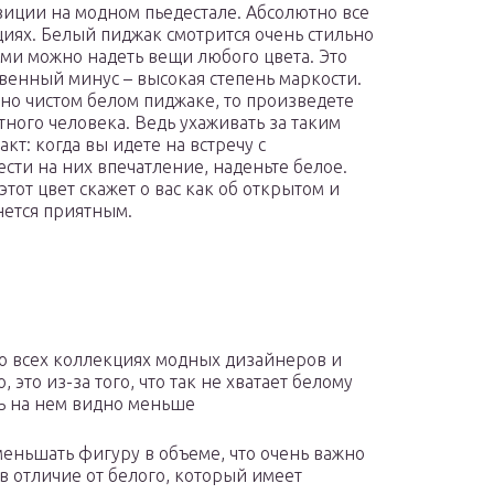
зиции на модном пьедестале. Абсолютно все
иях. Белый пиджак смотрится очень стильно
ами можно надеть вещи любого цвета. Это
венный минус – высокая степень маркости.
тно чистом белом пиджаке, то произведете
тного человека. Ведь ухаживать за таким
т: когда вы идете на встречу с
ти на них впечатление, наденьте белое.
тот цвет скажет о вас как об открытом и
нется приятным.
во всех коллекциях модных дизайнеров и
это из-за того, что так не хватает белому
зь на нем видно меньше
меньшать фигуру в объеме, что очень важно
 отличие от белого, который имеет